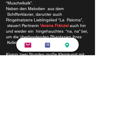
“Muschelkalk”.
Neben den Melodien aus dem
Schifferklavier, darunter auch
Ringelnatzens Lieblingslied “La Paloma”,
steuert Partnerin
Verena Fränzel
auch hin
und wieder ein hingehauchtes “na, na” bei,
um die überbordenden Phantasien ihres
Kollegen ein wenig zu dämpfen.
Knapp zwei Stunden große Kleinkunst mit
Ulf Annel vom
Kabarett „Die Arche“/Erfurt
und der Musikerin Verena Fränzel.
"
Ganz dicht am Original "
Hessisch-
Nassauische Allgemeine
" Ein Abend, der seinesgleichen sucht "
Südthüringer Zeitung
" Durchweg gelungen. Kompliment "
Norddeutsche Neueste Nachrichten