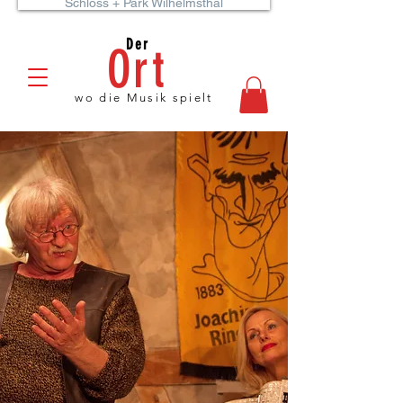
Schloss + Park Wilhelmsthal
Der
Ort
wo die Musik spielt