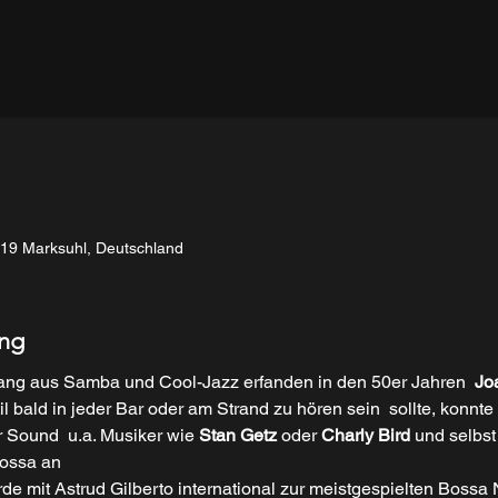
819 Marksuhl, Deutschland
ung
ng aus Samba und Cool-Jazz erfanden in den 50er Jahren  
Jo
til bald in jeder Bar oder am Strand zu hören sein  sollte, konn
r Sound  u.a. Musiker wie 
Stan Getz
 oder 
Charly Bird
 und selbst
ossa an
de mit Astrud Gilberto international zur meistgespielten Bossa