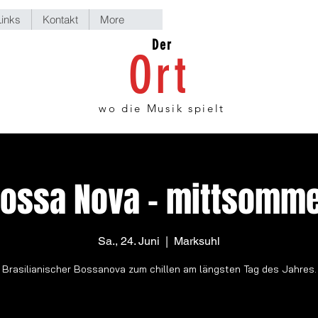
Links
Kontakt
More
Der
Ort
wo die Musik spielt
ossa Nova - mittsomm
Sa., 24. Juni
  |  
Marksuhl
Brasilianischer Bossanova zum chillen am längsten Tag des Jahres.