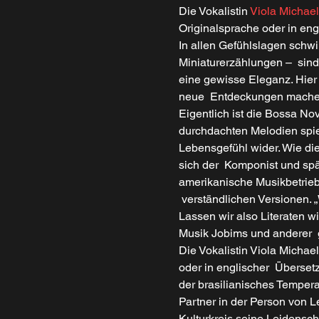
Die Vokalistin
Viola Michael
Originalsprache oder in en
In allen Gefühlslagen schwi
Miniaturerzählungen –  sin
eine gewisse Eleganz. Hie
neue  Entdeckungen mache
Eigentlich ist die Bossa No
durchdachten Melodien spiege
Lebensgefühl wider. Wie die
sich der  Komponist und spä
amerikanische Musikbetrieb 
 verständlichen Versionen. 
Lassen wir also Literaten 
Musik Jobims und anderer 
Die Vokalistin Viola Michae
oder in englischer  Übersetz
der brasilianisches Tempera
Partner in der Person von L
Kulturkreis seine Leidensch