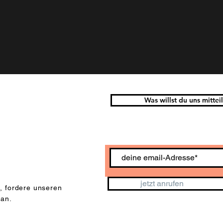
Was willst du uns mittei
aktuellen
jetzt anrufen
st, fordere unseren
 an.