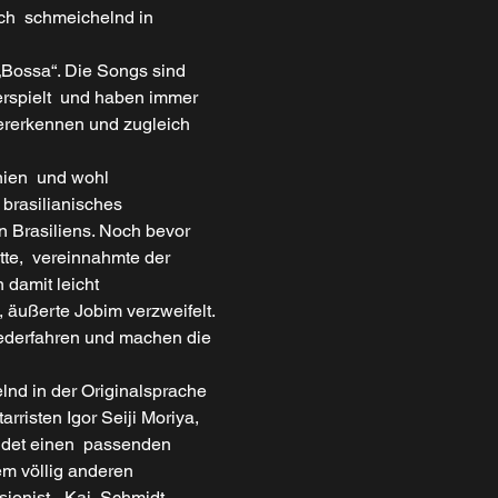
ch  schmeichelnd in 
„Bossa“. Die Songs sind 
rspielt  und haben immer 
ererkennen und zugleich 
nien  und wohl 
 brasilianisches 
n Brasiliens. Noch bevor 
te,  vereinnahmte der 
damit leicht 
 äußerte Jobim verzweifelt.
iederfahren und machen die 
lnd in der Originalsprache 
rristen Igor Seiji Moriya, 
ndet einen  passenden 
em völlig anderen 
ionist –Kai  Schmidt – 