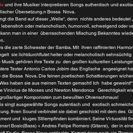
is 
und ihre Musiker interpretieren Songs authentisch und exotis
glischer Übersetzung.n Bossa  Nova.
ngt die Band auf dieser „Welle“, denn  nichts anderes bedeutet 
d lebensfroh oder melancholisch, humorvoll, schwelgend oder ve
r kann man in einer  überraschenden Mischung Bekanntes wied
n.
va die zarte Schwester der Samba. Mit  ihren raffinierten Harmo
lt  sie lichtdurchflutet heiter oder melancholisch sehnsüchtig 
 Musik gehören ihre Texte zu  den großen kulturellen Leistunge
tere Texter Antonio Carlos Jobim das Englische  angeeignet hat
die Bossa  Nova. Die feinen poetischen Schattierungen wichen 
„Was haben sie aus meinen Texten gemacht! Ich  habe geweint!“,
wie Vinicius de Moraes und Newton Mendonca   Gerechtigkeit w
 großartiger Komponisten zum bewußten Ohrenschmaus!
lis singt ausgewählte Songs autentisch und  exotisch schmeiche
ung. Ihren Sound verbindet sie dabei geschickt mit dem des  Gita
ment und  kluges Stilempfinden kombiniert. Seine Virtuosität fi
enart Bosic(Bass) + Andres Felipe Romero (Gitarre),  der in ein
aft für die  Bossa Nova entdeckte. Kommt dann noch ein Percuss