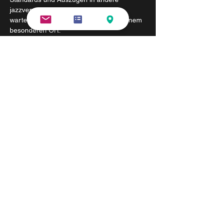
jazzverwandte Gefilde. Auf die Gäste 
wartet ein Jazz-Sommer-Konzert an einem 
besonderen Ort.
Veranstaltet wird das Konzert von 
Förderkreis Schlossanlage Wilhelmsthal e. 
V.
 – Karten/Infos: 03691-213416 und 
musikschule.blume@t-online.de
– Schnell sein lohnt sich, denn es stehen 
für das Konzert nur maximal 120 Plätze zur 
Verfügung.