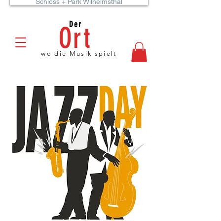
Schloss + Park Wilhelmsthal
Der
Ort
wo die Musik spielt