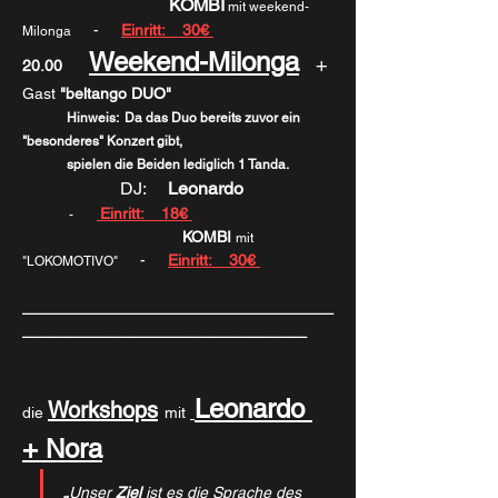
KOMBI
mit weekend-
     -     
Einritt:    30€ 
Milonga
Weekend-Milonga
   + 
20.00      
Gast
 "beltango DUO"  
Hinweis:  Da das Duo bereits zuvor ein 
"besonderes" Konzert gibt,
	spielen die Beiden lediglich 1 Tanda.
DJ:     
Leonardo  
Einritt:    18€ 
              -       
KOMBI 
mit 
     -     
Einritt:    30€ 
"LOKOMOTIVO"
___________________________________
________________________________
Leonardo 
Workshops
die 
mit 
+ Nora
„
Unser 
Ziel 
ist es die Sprache des 