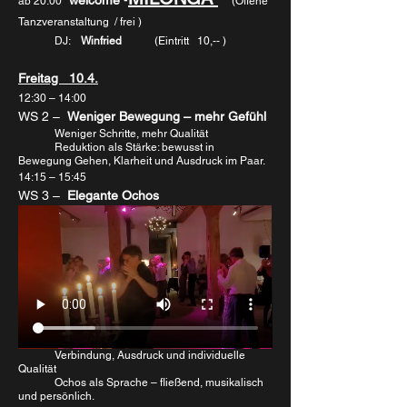
ab 20:00
     (Offene 
Tanzveranstaltung  / frei )     
	DJ:    
Winfried            
(Eintritt   10,-- )
Freitag   10.4.
12:30 – 14:00
WS 2 –  
Weniger Bewegung – mehr Gefühl
	Weniger Schritte, mehr Qualität
	Reduktion als Stärke: bewusst in 
Bewegung Gehen, Klarheit und Ausdruck im Paar.
14:15 – 15:45
WS 3 – 
 Elegante Ochos 
Verbindung, Ausdruck und individuelle 
Qualität
	Ochos als Sprache – fließend, musikalisch 
und persönlich.