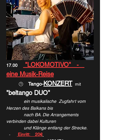
 "LOKOMOTIVO"   -   
17.00   
eine Musik-Reise
KONZERT
Tango-
🕒
mit 
"beltango DUO"
ein musikalische  Zugfahrt vom 
Herzen des Balkans bis
	    nach BA. Die Arrangements 
verbinden dabei Kulturen
	    und Klänge entlang der Strecke.    
Einritt:    20€
   -       