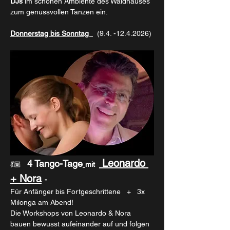
DJs
 im schönen Ambiente des Waldhauses 
zum genussvollen Tanzen ein.
Donnerstag bis Sonntag  
  (9.4. -12.4.2026)
 Leonardo 
4 Tango-Tage
💃🏽   
mit  
+ Nora
- 
Für Anfänger bis Fortgeschrittene   +   3x 
Milonga am Abend!
Die Workshops von Leonardo & Nora 
bauen bewusst aufeinander auf und folgen 