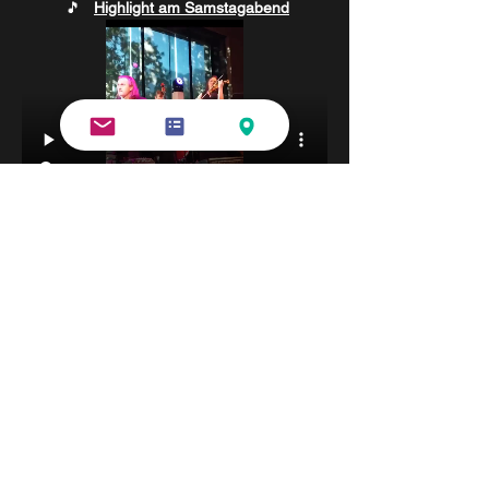
	🎵   
Highlight am Samstagabend
„LOKOMOTIVO“
 – eine musikalische 
17.00	
Reise
KONZERT
Tango-
mit 
"beltango DUO"    
                          (  20,-- € )  
MILONGA  
Weekend
ab 20:00
+  
"beltango DUO"  
		als Gast  
Leonardo  
DJ:   
        (Eintritt   18,-- €)  
Sonntag 12.4. 
zur 
Buchungsplattform  -  HIER