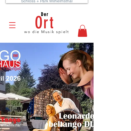
Schloss + Park Wilhelmsthal
Der
Ort
wo die Musik spielt