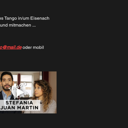
 des Tango in/um Eisenach 
und mitmachen ... 
go@mail.de
 oder mobil 