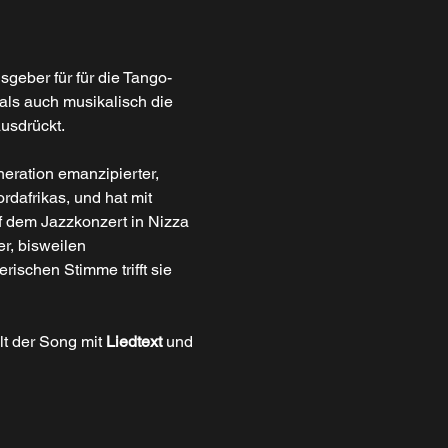
sgeber für für die Tango-
als auch musikalisch die 
usdrückt.
neration emanzipierter, 
dafrikas, und hat mit 
f dem Jazzkonzert in Nizza 
er, bisweilen 
rischen Stimme trifft sie 
t der Song mit 
Liedtext 
und 