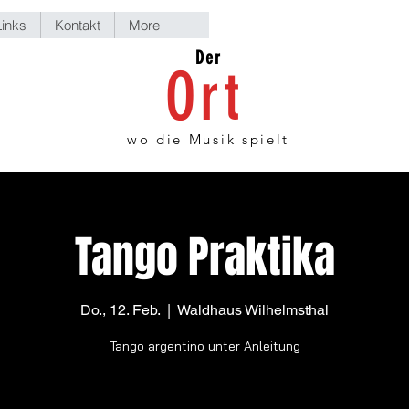
Links
Kontakt
More
Der
Ort
wo die Musik spielt
Tango Praktika
Do., 12. Feb.
  |  
Waldhaus Wilhelmsthal
Tango argentino unter Anleitung