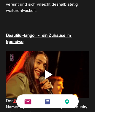
vereint und sich villeicht deshalb stetig 
weiterentwickelt. 
Beautiful-tango   -  ein Zuhause im 
Irgendwo
Der
 Song von Hindi Zhara
 ist 
Namensgeber für für die Tango-Community 
- da es sowohl inhaltlich als auch 
musikalisch die andauernde Faszination 
des Tango ausdrückt.