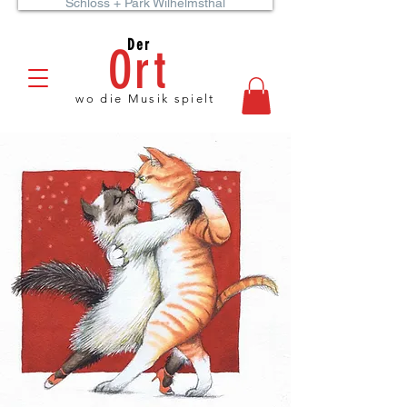
Schloss + Park Wilhelmsthal
Der
Ort
wo die Musik spielt