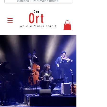
Schloss + Park Wilhelmsthal
Der
Ort
wo die Musik spielt