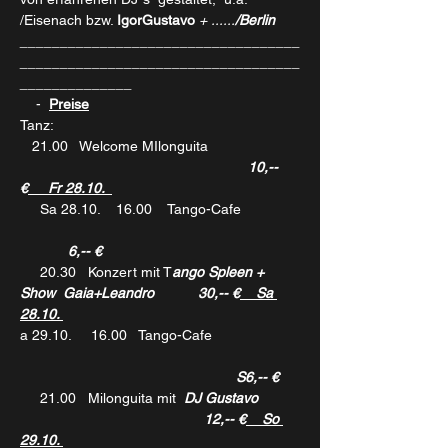
/Eisenach bzw. 
Igor
Gustavo
 + ......
/Berlin
___________________________________
___________________________________
______________
    -  
Preise
Tanz: 
   21.00   Welcome MIlonguita
                                                         10,-- 
€
     Fr 28.10.  
     Sa 28.10.    16.00    Tango-Cafe 
 6,-- €
    20.30   Konzert mit T
ango Spleen + 
Show  Gaia+Leandro           30,-- €
    Sa 
28.10. 
a 29.10.     16.00   Tango-Cafe 
     S
6,-- €
    21.00   Milonguita mit 
DJ Gustavo 
                                              12,-- €
    So 
29.10. 