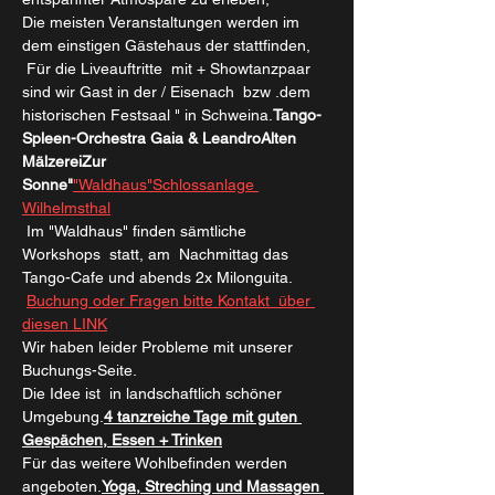
Die meisten Veranstaltungen werden im 
dem einstigen Gästehaus der 
stattfinden, 
 Für die Liveauftritte  mit 
+ Showtanzpaar 
sind wir Gast in der 
/ Eisenach  bzw .dem 
historischen Festsaal "
 in Schweina.
Tango-
Spleen-Orchestra 
Gaia & Leandro
Alten 
Mälzerei
Zur 
Sonne"
"Waldhaus"
Schlossanlage 
Wilhelmsthal
 Im "Waldhaus" finden sämtliche 
Workshops  statt, am  Nachmittag das 
Tango-Cafe und abends 2x Milonguita. 
Buchung oder Fragen bitte Kontakt  über 
diesen LINK
Wir haben leider Probleme mit unserer 
Buchungs-Seite.
Die Idee ist 
 in landschaftlich schöner 
Umgebung.
4 tanzreiche Tage mit guten 
Gespächen, Essen + Trinken
Für das weitere Wohlbefinden werden 
angeboten.
Yoga, Streching und Massagen 