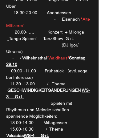
Üben
      18.30-20.00        Abendessen
                                       -    
 Eisenach 
"Alte 
Mälzerei"
       20.00- ….           Konzert  + Milonga 
 „Tango Spleen“  + TanzShow  G+L 
			               (DJ Igor/ 
Ukraine)
     -    
 / Wilhelmsthal
"Waldhaus"
Sonntag 
29.10
    09.00 -11.00       Frühstück   (evtl. yoga 
bei Interesse)
   11.30 -13.00        
  /   Thema 
GESCHWINDIGKEITSÄNDERUNGEN 
WS-
3     G+L 
                                    Spielen mit 
Rhythmus und Melodie schaffen 
spannende Möglichkeiten:
   13.00-14.00        Mittagessen
   15.00-16.30        
  /  Thema     
Volcadas
WS-4     G+L