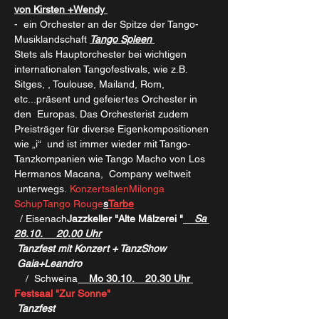
von Kirsten +Wendy 
-  ein Orchester an der Spitze der Tango-
Musiklandschaft
Tango Spleen 
Stets als Hauptorchester bei wichtigen 
internationalen Tangofestivals, wie z.B. 
Sitges, 
, Toulouse, Mailand, Rom, 
etc...präsent und gefeiertes Orchester in 
den 
 Europas. Das Orchesterist zudem 
Preisträger für diverse Eigenkompositionen 
wie „
i“  und ist immer wieder mit Tango-
Tanzkompanien wie Tango Macho von Los 
Hermanos Macana, 
 Company weltweit 
 unterwegs. 
Konzertsälen
Milonga 
Schup
Tango Rouge
s
Tarbe
 / Eisenach
Jazzkeller "Alte Mälzerei "
    Sa 
28.10.     20.00 Uhr
Tanzfest mit Konzert + TanzShow 
 Gaia+Leandro
  /  Schweina
    Mo 30.10.    20.30 Uhr 
Festsaal "Zur Sonne"
Tanzfest 