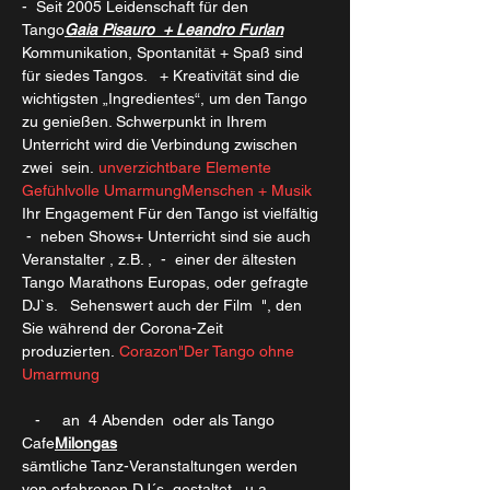
-  Seit 2005 Leidenschaft für den 
Tango
Gaia Pisauro  + Leandro Furlan
Kommunikation, Spontanität + Spaß sind 
für sie
des Tangos.  
 + Kreativität sind die 
wichtigsten „Ingredientes“, um den Tango 
zu genießen. Schwerpunkt in Ihrem 
Unterricht wird die Verbindung zwischen 
zwei 
 sein. 
unverzichtbare Elemente 
Gefühlvolle Umarmung
Menschen + Musik
Ihr Engagement Für den Tango ist vielfältig 
 -  neben Shows+ Unterricht sind sie auch 
Veranstalter , z.B. , 
 -  einer der ältesten 
Tango Marathons Europas, oder gefragte 
DJ`s.   Sehenswert auch der Film  
", den 
Sie während der Corona-Zeit 
produzierten. 
Corazon
"Der Tango ohne 
Umarmung
   -     an  4 Abenden  oder als Tango 
Cafe
Milongas
sämtliche Tanz-Veranstaltungen werden 
von erfahrenen DJ´s  gestaltet,  u.a. 