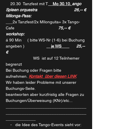
   20.30  Tanzfest mit T
    Mo 30.10. 
ango 
Spleen orquestra                                26,-- €
Milonga-Pass:
___2x Tanzfest/2x MIlonguita+ 3x Tango-
Cafe             
                         75,-- €
workshop:
á 90 Min     ( bitte WS-Nr (1-6) bei Buchung 
angeben )                   
    je WS       
      25,-- 
€
                        WS  ist auf 12 Teilnhemer 
begrenzt
Bei Buchung oder Fragen bitte 
aufnehmen. 
Kontakt  über diesen LINK
Wir haben leider Probleme mit unserer 
Buchungs-Seite.
beantworten aber kurzfristig alle Fragen zu 
Buchungen/Überweisung (KNr)/etc...
___________________________________
___________________________________
_____________
    -   die Idee des Tango-Events sieht vor: 