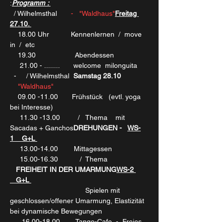
:
Programm : 
 / Wilhelmsthal  
     -   "Waldhaus"
Freitag 
27.10. 
    18.00 Uhr           Kennenlernen  /  move 
in  /  etc
    19.30                    Abendessen 
     21.00 - ........       welcome  milonguita     
  -    
 / Wilhelmsthal  
Samstag 28.10 
"Waldhaus"
    09.00 -11.00       Frühstück   (evtl. yoga 
bei Interesse)
     11.30 -13.00       
  /   Thema    
mit 
Sacadas + Ganchos
DREHUNGEN
 -   
WS-
1    G+L 
     13.00-14.00        Mittagessen
     15.00-16.30        
   /  Thema 
FREIHEIT IN DER UMARMUNG
WS-2 
   G+L 
                                      Spielen mit 
geschlossen/offener Umarmung, Elastizität 
bei dynamische Bewegungen
      16.00-18.00        Tango-Cafe  -  Freies 