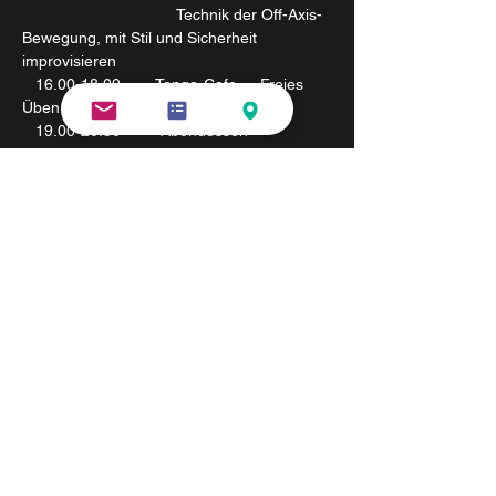
                                   Technik der Off-Axis-
Bewegung, mit Stil und Sicherheit 
improvisieren 
   16.00-18.00        Tango-Cafe  -  Freies 
Üben 
   19.00-20.30         Abendessen
    20.30- ………     Milonguita     (  DJ 
 Gustavo /ARG  )
     -    
 / Wilhelmsthal
"Waldhaus"
Montag 
30.10 
   09.00 -11.00       Frühstück   (evtl. yoga 
bei Interesse)
   11.30 -13.00       
    G+L    /  Thema   
WS-5
Zirkuläre Bewegungen und Boleos
   13.00-14.00        Mittagessen
    15.00-16.30        
  /  Thema     
COLGADAS    
WS-6     G+L
                                   Technik der Off-Axis-
Bewegung, mit Stil und Sicherheit 
improvisieren 
    16.00-18.00        Tango-Cafe  -  Freies 